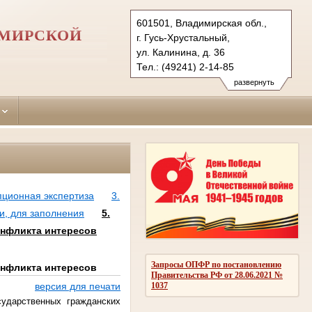
601501, Владимирская обл.,
ИМИРСКОЙ
г. Гусь-Хрустальный,
ул. Калинина, д. 36
Тел.: (49241) 2-14-85
gus-hrustalsky.wld@sudrf.ru
развернуть
пционная экспертиза
3.
и, для заполнения
5.
онфликта интересов
Запросы ОПФР по постановлению
онфликта интересов
Правительства РФ от 28.06.2021 №
1037
версия для печати
ударственных гражданских