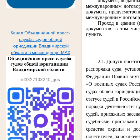
документ, выданны
международным договоро
документ, предусмотрен
международным договоро
Проход в здание (
документов, в том чис
Канал Объединённой пресс-
пункте.
службы судов общей
юрисдикции Владимирской
области в мессенджере МАХ
2.1. Допуск посети
распорядка суда, устан
Федерации Правил внутр
«О военных судах Росс
судах общей юрисдикци
статусе судей в Российс
порядка деятельности с
судей, присяжных засед
судебными приставами 
средства охраны и дос
посетителей, за исключе