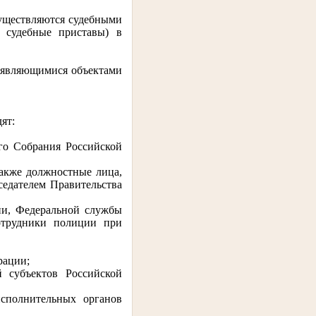
существляются судебными
– судебные приставы) в
, являющимися объектами
ят:
го Собрания Российской
также должностные лица,
едателем Правительства
ии, Федеральной службы
отрудники полиции при
рации;
 субъектов Российской
сполнительных органов