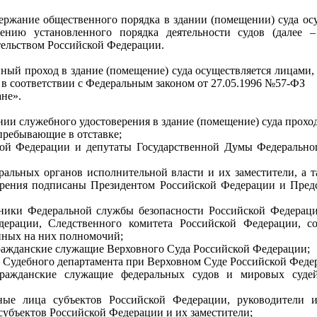
держание общественного порядка в здании (помещении) суда о
ению установленного порядка деятельности судов (далее 
тельством Российской Федерации.
енный проход в здание (помещение) суда осуществляется лицами
 в соответствии с Федеральным законом от 27.05.1996 №57-ФЗ
не».
нии служебного удостоверения в здание (помещение) суда проход
 пребывающие в отставке;
кой Федерации и депутаты Государственной Думы Федерально
ральных органов исполнительной власти и их заместители, а 
ерения подписаны Президентом Российской Федерации и Предс
дники Федеральной службы безопасности Российской Федерац
дерации, Следственного комитета Российской Федерации, с
нных на них полномочий;
ражданские служащие Верховного Суда Российской Федерации;
 Судебного департамента при Верховном Суде Российской Феде
гражданские служащие федеральных судов и мировых судей
ые лица субъектов Российской Федерации, руководители и
субъектов Российской Федерации и их заместители;