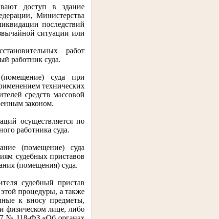
ивают доступ в здание
едерации, Министерства
ликвидации последствий
звычайной ситуации или
становительных работ
ый работник суда.
 (помещение) суда при
применением технических
вителей средств массовой
ренным законом.
гаций осуществляется по
ого работника суда.
ание (помещение) суда
ниям судебных приставов
ания (помещения) суда.
ителя судебный пристав
 этой процедуры, а также
нные к вносу предметы,
и физическом лице, либо
997 № 118-ФЗ «Об органах