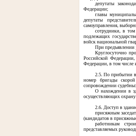
депутаты законод
Федерации;
главы муниципаль
депутаты представите
самоуправления, выборн
сотрудники, в то
подлежащих государств
войск национальной гва
При предъявлении у
Круглосуточно про
Российской Федерации
Федерации, в том числе
2.5. По прибытии 
номер бригады скорой
сопровождении судебных
О нахождении в з
осуществляющих охрану з
2.6. Доступ в здан
присяжным заседат
(кандидатов в присяжные
работникам стро
представляемых руководи