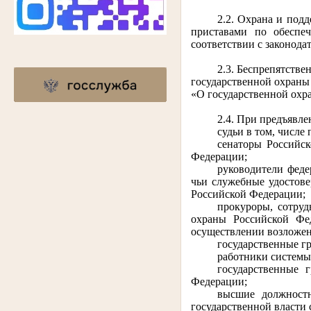
2.2. Охрана и под
приставами по обеспеч
соответствии с законода
2.3. Беспрепятств
государственной охраны
«О государственной охра
2.4. При предъявле
судьи в том, числе
сенаторы Российс
Федерации;
руководители феде
чьи служебные удостов
Российской Федерации;
прокуроры, сотру
охраны Российской Фе
осуществлении возложе
государственные г
работники системы
государственные 
Федерации;
высшие должностн
государственной власти 