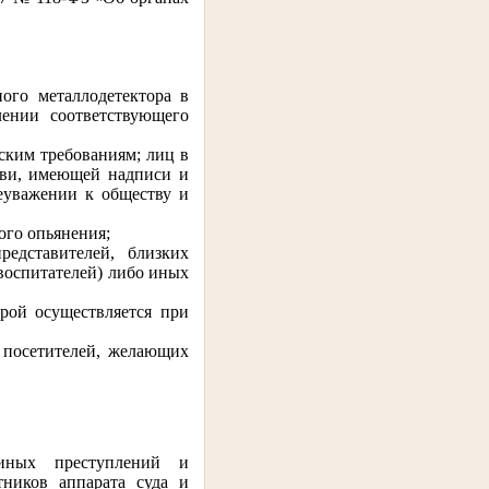
ого металлодетектора в
лении соответствующего
ским требованиям; лиц в
уви, имеющей надписи и
еуважении к обществу и
ого опьянения;
едставителей, близких
(воспитателей) либо иных
рой осуществляется при
 посетителей, желающих
 иных преступлений и
тников аппарата суда и