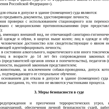
ения Российской Федерации»).
для отказа в допуске в здание (помещение) суда являются:
аз предъявить документы, удостоверяющие личность;
ения проверки с использованием стационарного или переносн
вязано с медицинскими противопоказаниями (при предостав
);
ц, имеющих внешний вид, не отвечающий санитарно-гигиениче
й одежде и обуви, в шортах выше колен; лиц в одежде и об
 человеческое достоинство или свидетельствующие о явном н
оляющей идентифицировать личность;
 в состоянии алкогольного, наркотического или иного токсическ
иц в возрасте до 14 лет без сопровождения законных пр
 (представителей органов опеки и попечительства), педагогов 
енности, выданной законным представителем;
 животными, за исключением собаки-проводника, допуск кото
, подтверждающего ее специальное обучение.
основанием для отказа в допуске в здание (помещение) суда
ные заседания, то, что они не являются участниками процесса.
3. Меры безопасности в суде
едупреждения и пресечения террористических угроз,
онарушений, обеспечения личной безопасности судей, рабо