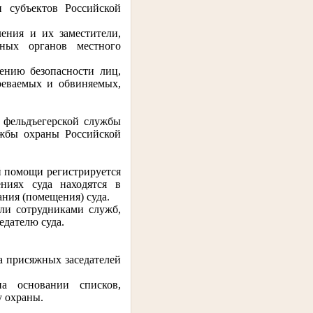
и субъектов Российской
ения и их заместители,
рных органов местного
ению безопасности лиц,
реваемых и обвиняемых,
й фельдъегерской службы
жбы охраны Российской
й помощи регистрируется
ниях суда находятся в
ния (помещения) суда.
ли сотрудниками служб,
едателю суда.
а присяжных заседателей
на основании списков,
у охраны.