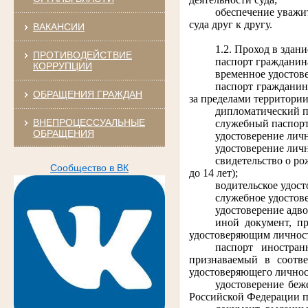
обеспечение уважит
суда друг к другу.
ВАКАНСИИ
1.2. Проход в здан
ПРОТИВОДЕЙСТВИЕ
паспорт гражданин
КОРРУПЦИИ
временное удостов
паспорт гражданин
ОБРАЩЕНИЯ ГРАЖДАН
за пределами территори
дипломатический п
ВНЕПРОЦЕССУАЛЬНЫЕ
служебный паспорт
ОБРАЩЕНИЯ
удостоверение лич
удостоверение личн
свидетельство о р
Сообщество в ВК
до 14 лет);
водительское удост
служебное удостов
удостоверение адво
иной документ, п
удостоверяющим личност
паспорт иностра
признаваемый в соотв
удостоверяющего личнос
удостоверение беж
Российской Федерации п