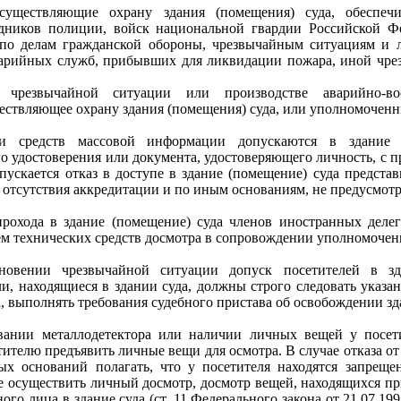
осуществляющие охрану здания (помещения) суда, обеспеч
удников полиции, войск национальной гвардии Российской Ф
по делам гражданской обороны, чрезвычайным ситуациям и 
варийных служб, прибывших для ликвидации пожара, иной чре
чрезвычайной ситуации или производстве аварийно-вос
ществляющее охрану здания (помещения) суда, или уполномоченн
ели средств массовой информации допускаются в здание
о удостоверения или документа, удостоверяющего личность, с 
пускается отказ в доступе в здание (помещение) суда предста
отсутствия аккредитации и по иным основаниям, не предусмот
прохода в здание (помещение) суда членов иностранных деле
ем технических средств досмотра в сопровождении уполномоченн
новении чрезвычайной ситуации допуск посетителей в зд
ли, находящиеся в здании суда, должны строго следовать указа
, выполнять требования судебного пристава об освобождении зд
ывании металлодетектора или наличии личных вещей у посет
ителю предъявить личные вещи для осмотра. В случае отказа от
ых оснований полагать, что у посетителя находятся запреще
е осуществить личный досмотр, досмотр вещей, находящихся пр
ного лица в здание суда (ст. 11 Федерального закона от 21.07.1