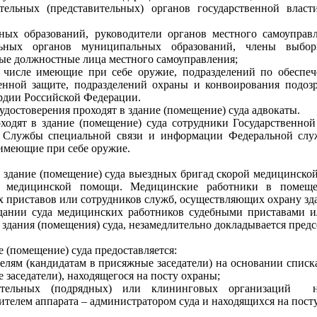
ательных (представительных) органов государственной власт
ных образований, руководители органов местного самоуправл
льных органов муниципальных образований, члены выбо
ые должностные лица местного самоуправления;
м числе имеющие при себе оружие, подразделений по обеспеч
енной защите, подразделений охраны и конвоирования подоз
рдии Российской Федерации.
достоверения проходят в здание (помещение) суда адвокаты.
ходят в здание (помещение) суда сотрудники Государственно
, Службы специальной связи и информации Федеральной слу
 имеющие при себе оружие.
в здание (помещение) суда выездных бригад скорой медицинско
 медицинской помощи. Медицинские работники в помеще
 приставов или сотрудников служб, осуществляющих охрану зда
дании суда медицинских работников судебными приставами и
дания (помещения) суда, незамедлительно докладывается предс
ие (помещение) суда предоставляется:
елям (кандидатам в присяжные заседатели) на основании списк
 заседатели), находящегося на посту охраны;
ительных (подрядных) или клининговых организаций
телем аппарата – администратором суда и находящихся на пост