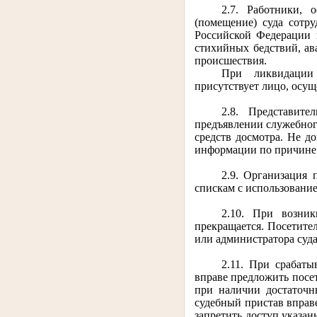
2.7. Работники, 
(помещение) суда сотр
Российской Федерации 
стихийных бедствий, а
происшествия.
При ликвидации 
присутствует лицо, осу
2.8. Представит
предъявлении служебног
средств досмотра. Не до
информации по причине 
2.9. Организация 
спискам с использовани
2.10. При возник
прекращается. Посетите
или администратора суда
2.11. При срабат
вправе предложить посет
при наличии достаточн
судебный пристав вправ
запретить доступ указан