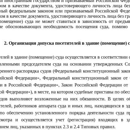
й иностранным государством и признаваемый Российской Феде
м в качестве документа, удостоверяющего личность лица бе
ный федеральным законом или признаваемый Российской Феде
м в качестве документа, удостоверяющего личность лица без гр
помещение) суда не может ставиться в зависимость от предъ
ле обосновывающих необходимость посещения суда, помимо
2. Организация допуска посетителей в здание (помещение) 
телей в здание (помещение) суда осуществляется в соответствии
овленными председателем суда на основании утвержденных С
еннего распорядка судов (Федеральный конституционный зако
ийской Федерации», Федеральный конституционный закон от
и в Российской Федерации», Закон Российской Федерации от 
кой Федерации»), в месте, на котором
судебные приставы по обе
удов
выполняют возложенные на них обязанности. В целях об
ателей, работников аппарата суда и иных
лиц, находящихся в з
по обеспечению установленного порядка деятельности суда
пр
мотра и осуществляется учет (регистрация) входящих в з
нием лиц, указанных в пунктах 2.3 и 2.4 Типовых правил.