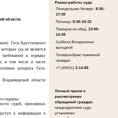
Режим работы суда
Понедельник-Четверг:
8:30-
17:30
ой области
Пятница:
8:30-16:15
Перерыв на обед:
13:00-
13:45
Суббота-Воскресенье:
ии) Гусь-Хрустального
выходной
 которых суд не является
Телефон/факс приемной
х требований к порядку
граждан
и, в том числе в части
+7 (49241)
2-14-85
тников аппарата Гусь-
е Владимирской области
Личный прием и
рассмотрение
го охраны;
обращений граждан
ности судей, присяжных
председателем суда
установлен:
 доступ к информации о