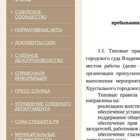
СУДЕЙСКОЕ
СООБЩЕСТВО
пребывания 
НОРМАТИВНЫЕ АКТЫ
ДОКУМЕНТЫ СУДА
1.1. Типовые пра
СУДЕБНОЕ
городского суда Владим
ДЕЛОПРОИЗВОДСТВО
местом работы (далее 
СПРАВОЧНАЯ
организации пропускно
ИНФОРМАЦИЯ
выполнения мероприят
Хрустального городского
ПРЕСС-СЛУЖБА
Типовые правила 
направлены на:
УПРАВЛЕНИЕ СУДЕБНОГО
реализацию консти
ДЕПАРТАМЕНТА
обеспечение устано
поддержание общес
СУДЫ СУБЪЕКТА РФ
обеспечение прав
заседателей, работников
обеспечение глас
МУНИЦИПАЛЬНЫЕ
ОРГАНЫ ВЛАСТИ
деятельности суда;