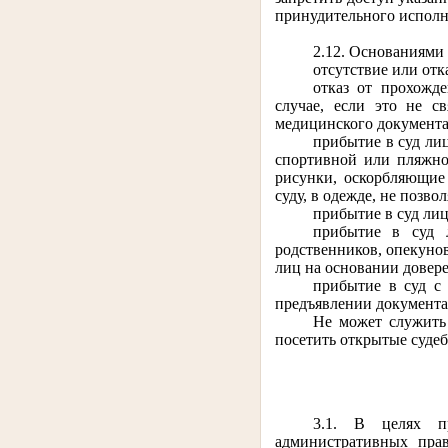
принудительного исполн
2.12. Основаниями 
отсутствие или отк
отказ от прохожд
случае, если это не с
медицинского документа
прибытие в суд ли
спортивной или пляжно
рисунки, оскорбляющие
суду, в одежде, не позв
прибытие в суд лиц
прибытие в суд л
родственников, опекунов
лиц на основании довер
прибытие в суд с
предъявлении документа
Не может служить 
посетить открытые судеб
3.1. В целях пр
административных прав