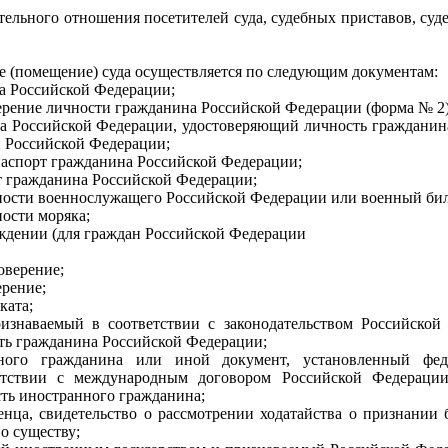
ельного отношения посетителей суда, судебных приставов, суд
ие (помещение) суда осуществляется по следующим документам:
а Российской Федерации;
ерение личности гражданина Российской Федерации (форма № 2)
а Российской Федерации, удостоверяющий личность гражданин
и Российской Федерации;
аспорт гражданина Российской Федерации;
 гражданина Российской Федерации;
ности военнослужащего Российской Федерации или военный бил
ости моряка;
ождении (для граждан Российской Федерации
оверение;
ерение;
ката;
ризнаваемый в соответствии с законодательством Российской
ь гражданина Российской Федерации;
нного гражданина или иной документ, установленный фе
етствии с международным договором Российской Федерации 
ть иностранного гражданина;
енца, свидетельство о рассмотрении ходатайства о признании
о существу;