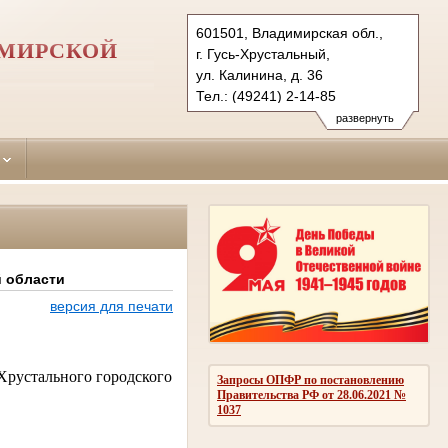
601501, Владимирская обл.,
ИМИРСКОЙ
г. Гусь-Хрустальный,
ул. Калинина, д. 36
Тел.: (49241) 2-14-85
gus-hrustalsky.wld@sudrf.ru
развернуть
й области
версия для печати
-Хрустального городского
Запросы ОПФР по постановлению
Правительства РФ от 28.06.2021 №
1037