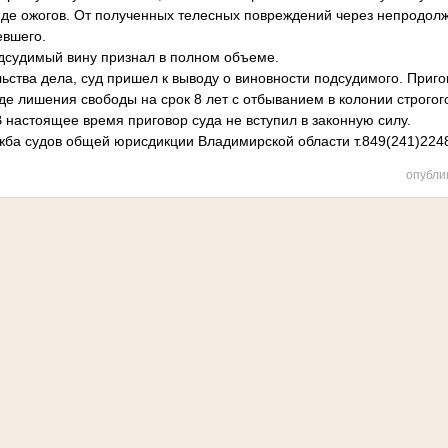
де ожогов. От полученных телесных повреждений через непродол
евшего.
дсудимый вину признал в полном объеме.
ьства дела, суд пришел к выводу о виновности подсудимого. Приг
де лишения свободы на срок 8 лет с отбыванием в колонии строгог
 настоящее время
приговор суда не вступил в законную силу.
ба судов общей юрисдикции Владимирской области т.849(241)224
опубли