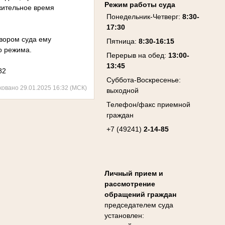
Режим работы суда
жительное время
Понедельник-Четверг:
8:30-
17:30
овором суда ему
Пятница:
8:30-16:15
о режима.
Перерыв на обед:
13:00-
13:45
82
Суббота-Воскресенье:
ковано 29.01.2025 16:32 (МСК)
выходной
Телефон/факс приемной
граждан
+7 (49241)
2-14-85
Личный прием и
рассмотрение
обращений граждан
председателем суда
установлен: