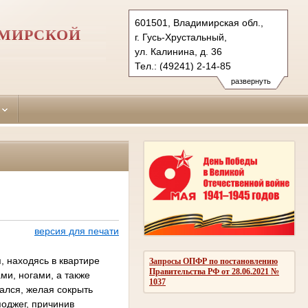
601501, Владимирская обл.,
ИМИРСКОЙ
г. Гусь-Хрустальный,
ул. Калинина, д. 36
Тел.: (49241) 2-14-85
gus-hrustalsky.wld@sudrf.ru
развернуть
версия для печати
, находясь в квартире
Запросы ОПФР по постановлению
Правительства РФ от 28.06.2021 №
ми, ногами, а также
1037
ался, желая сокрыть
поджег, причинив