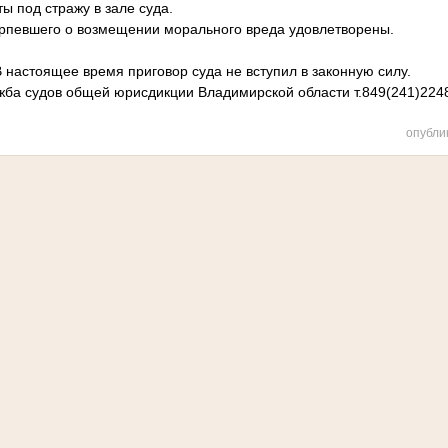
ы под стражу в зале суда.
рпевшего о возмещении морального вреда удовлетворены.
 настоящее время приговор суда не вступил в законную силу.
ба судов общей юрисдикции Владимирской области т.849(241)224
опубли