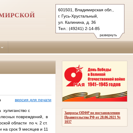
601501, Владимирская обл.,
ИМИРСКОЙ
г. Гусь-Хрустальный,
ул. Калинина, д. 36
Тел.: (49241) 2-14-85
gus-hrustalsky.wld@sudrf.ru
развернуть
а
версия для печати
 хулиганство с
Запросы ОПФР по постановлению
телесных повреждений, в
Правительства РФ от 28.06.2021 №
1037
кой области по ч. 2 ст.
 на срок 9 месяцев и 11