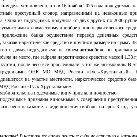
ения дела установлено, что в 16 ноября 2025 года подсудимые, н
стный преступный сговор, направленный на незаконные при
ва. Одна из подсудимых получила от двух других по 2000 рубле
ируемого ими к совместному приобретению наркотического средс
 приложение банка осуществила перевод денежных средст
 заказав наркотическое средство в крупном размере на сумму 38
стно с двумя подсудимыми на своем автомобиле по присланн
ыла на место, где забрала наркотическое средство массой 1,33 г
 куртки, после чего все проследовали в тот же автомобиль. В э
отрудниками ОНК МО МВД России «Гусь-Хрустальный». В
одившегося
на участке местности, наркотическое средство бы
МВД России «Гусь-Хрустальный».
 разбирательства подсудимые вину признали полностью.
а
подсудимые признаны виновными в совершении преступления,
назначено наказание в виде лишения свободы на срок 3 года у
листов!
В настоящее время
решение суда не вступило в законну