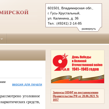
601501, Владимирская обл.,
ИМИРСКОЙ
г. Гусь-Хрустальный,
ул. Калинина, д. 36
Тел.: (49241) 2-14-85
gus-hrustalsky.wld@sudrf.ru
развернуть
ении
версия для печати
Запросы ОПФР по постановлению
 рассмотрено уголовное
Правительства РФ от 28.06.2021 №
1037
наркотических средств,