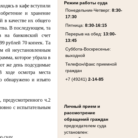
Режим работы суда
аходясь в кафе вступили
Понедельник-Четверг:
8:30-
обретение и хранение
17:30
й в качестве их общего
Пятница:
8:30-16:15
тва. В последующем, та
Перерыв на обед:
13:00-
в на банковский счет
13:45
99 рублей 70 копеек. Та
Суббота-Воскресенье:
ым ей неустановленным
выходной
рамма, которое убрала в
Телефон/факс приемной
тот же день подсудимые
граждан
 ходе осмотра места
+7 (49241)
2-14-85
ло обнаружено и изъято
 предусмотренного ч.2
Личный прием и
словно с испытательным
рассмотрение
обращений граждан
председателем суда
установлен:
ю силу.