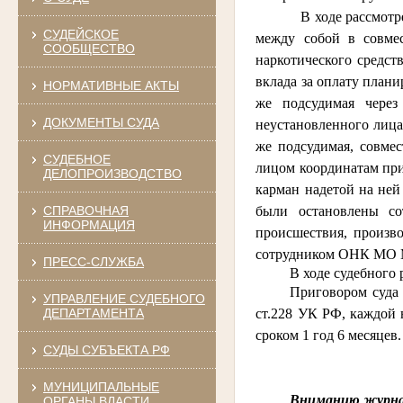
В ходе рассмотр
СУДЕЙСКОЕ
между собой в совме
СООБЩЕСТВО
наркотического средст
вклада за оплату план
НОРМАТИВНЫЕ АКТЫ
же подсудимая через
ДОКУМЕНТЫ СУДА
неустановленного лица,
же подсудимая, совме
СУДЕБНОЕ
лицом координатам приб
ДЕЛОПРОИЗВОДСТВО
карман надетой на ней
СПРАВОЧНАЯ
были остановлены с
ИНФОРМАЦИЯ
происшествия
, произв
сотрудником ОНК МО 
ПРЕСС-СЛУЖБА
В ходе судебного
Приговором суд
УПРАВЛЕНИЕ СУДЕБНОГО
ДЕПАРТАМЕНТА
ст.228 УК РФ, каждой 
сроком 1 год 6 месяцев.
СУДЫ СУБЪЕКТА РФ
МУНИЦИПАЛЬНЫЕ
Вниманию журна
ОРГАНЫ ВЛАСТИ