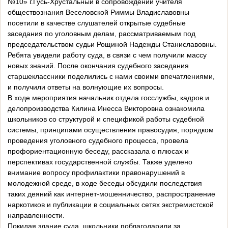
№10» г.Гусь-Хрустальный в сопровождении учителя
обществознания Веселовской Риммы Владиславовны
посетили в качестве слушателей открытые судебные
заседания по уголовным делам, рассматриваемым под
председательством судьи Рощиной Надежды Станиславовны.
Ребята увидели работу суда, в связи с чем получили массу
новых знаний. После окончания судебного заседания
старшеклассники поделились с нами своими впечатлениями,
и получили ответы на волнующие их вопросы.
В ходе мероприятия начальник отдела госслужбы, кадров и
делопроизводства Килина Инесса Викторовна ознакомила
школьников со структурой и спецификой работы судебной
системы, принципами осуществления правосудия, порядком
проведения уголовного судебного процесса, провела
профориентационную беседу, рассказала о плюсах и
перспективах государственной службы. Также уделено
внимание вопросу профилактики правонарушений в
молодежной среде, в ходе беседы обсудили последствия
таких деяний как интернет-мошенничество, распространение
наркотиков и публикации в социальных сетях экстремистской
направленности.
Покидая здание суда, школьники поблагодарили за