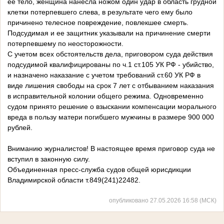
ее тело, женщина нанесла ножом один удар в область грудной
клетки потерпевшего слева, в результате чего ему было
причинено телесное повреждение, повлекшее смерть.
Подсудимая и ее защитник указывали на причинение смерти
потерпевшему по неосторожности.
С учетом всех обстоятельств дела, приговором суда действия
подсудимой квалифицированы по ч.1 ст.105 УК РФ - убийство,
и назначено наказание с учетом требований ст.60 УК РФ в
виде лишения свободы на срок 7 лет с отбыванием наказания
в исправительной колонии общего режима. Одновременно
судом принято решение о взыскании компенсации морального
вреда в пользу матери погибшего мужчины в размере 900 000
рублей.
Вниманию журналистов! В настоящее время приговор суда не
вступил в законную силу.
Объединенная пресс-служба судов общей юрисдикции
Владимирской области т.849(241)22482.
опубликовано 27.05.2026 16:58 (МСК)