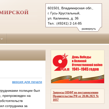
601501, Владимирская обл.,
ИМИРСКОЙ
г. Гусь-Хрустальный,
ул. Калинина, д. 36
Тел.: (49241) 2-14-85
gus-hrustalsky.wld@sudrf.ru
развернуть
версия для печати
отрудниками полиции был
Запросы ОПФР по постановлению
ия, препровожден на
Правительства РФ от 28.06.2021 №
1037
обстоятельств
ил сотрудника за