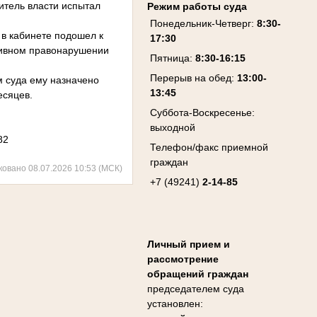
итель власти испытал
Режим работы суда
Понедельник-Четверг:
8:30-
 в кабинете подошел к
17:30
ативном правонарушении
Пятница:
8:30-16:15
Перерыв на обед:
13:00-
м суда ему назначено
13:45
есяцев.
Суббота-Воскресенье:
выходной
82
Телефон/факс приемной
граждан
ковано 08.07.2026 10:53 (МСК)
+7 (49241)
2-14-85
Личный прием и
рассмотрение
обращений граждан
председателем суда
установлен: