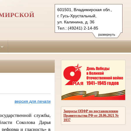
601501, Владимирская обл.,
ИМИРСКОЙ
г. Гусь-Хрустальный,
ул. Калинина, д. 36
Тел.: (49241) 2-14-85
gus-hrustalsky.wld@sudrf.ru
развернуть
версия для печати
Запросы ОПФР по постановлению
осударственной службы,
Правительства РФ от 28.06.2021 №
1037
бласти Соколова Дарья
 реформа и гласность» в