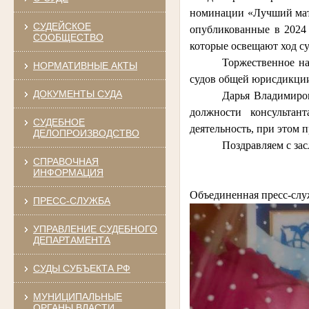
номинации «Лучший мате
СУДЕЙСКОЕ
опубликованные в 2024
СООБЩЕСТВО
которые освещают ход с
Торжественное на
НОРМАТИВНЫЕ АКТЫ
судов общей юрисдикции
ДОКУМЕНТЫ СУДА
Дарья Владимиров
должности консультан
СУДЕБНОЕ
деятельность, при этом п
ДЕЛОПРОИЗВОДСТВО
Поздравляем с зас
СПРАВОЧНАЯ
ИНФОРМАЦИЯ
Объединенная пресс-слу
ПРЕСС-СЛУЖБА
УПРАВЛЕНИЕ СУДЕБНОГО
ДЕПАРТАМЕНТА
СУДЫ СУБЪЕКТА РФ
МУНИЦИПАЛЬНЫЕ
ОРГАНЫ ВЛАСТИ