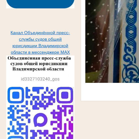
Канал Объединённой пресс-
службы судов общей
юрисдикции Владимирской
области в мессенджере МАХ