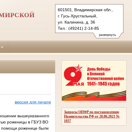
601501, Владимирская обл.,
ИМИРСКОЙ
г. Гусь-Хрустальный,
ул. Калинина, д. 36
Тел.: (49241) 2-14-85
gus-hrustalsky.wld@sudrf.ru
развернуть
версия для печати
Запросы ОПФР по постановлению
тношении вышеуказанного
Правительства РФ от 28.06.2021 №
1037
ртью роженицы в ГБУЗ ВО
ой помощи роженице были