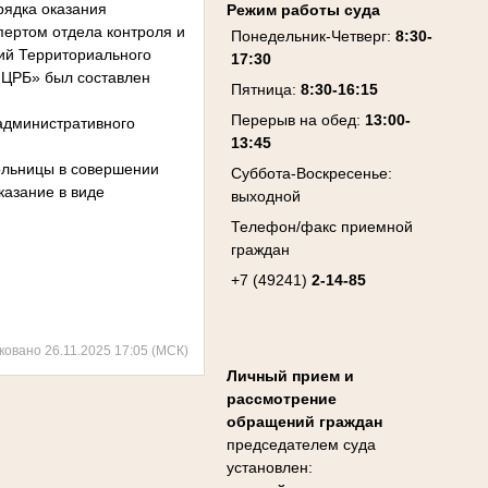
рядка оказания
Режим работы суда
ертом отдела контроля и
Понедельник-Четверг:
8:30-
ий Территориального
17:30
 ЦРБ» был составлен
Пятница:
8:30-16:15
Перерыв на обед:
13:00-
административного
13:45
ольницы в совершении
Суббота-Воскресенье:
казание в виде
выходной
Телефон/факс приемной
граждан
+7 (49241)
2-14-85
ковано 26.11.2025 17:05 (МСК)
Личный прием и
рассмотрение
обращений граждан
председателем суда
установлен: