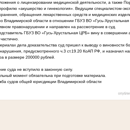
ожения о лицензировании медицинской деятельности, а также По
рофилю «акушерство и гинекология». Ведущим специалистом-эксп
хранения, обращения лекарственных средств и медицинских издел
по Владимирской области в отношении ГБУЗ ВО «Гусь-Хрустальная
ивном правонарушении и направлен на рассмотрение в суд.
едставитель ГБУЗ ВО «Гусь-Хрустальная ЦРБ» вину в совершении 
частично.
риалах дела доказательства суд пришел к выводу о виновности б
арушения, предусмотренного ч.3 ст.19.20 КоАП РФ, и назначил на
а в размере 200000 рублей.
е суда не вступило в законную силу.
альный момент обязательна при подготовке материала.
жба судов общей юрисдикции Владимирской области
опубли