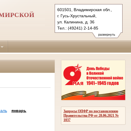
601501, Владимирская обл.,
ИМИРСКОЙ
г. Гусь-Хрустальный,
ул. Калинина, д. 36
Тел.: (49241) 2-14-85
gus-hrustalsky.wld@sudrf.ru
развернуть
аль
январь
Запросы ОПФР по постановлению
Правительства РФ от 28.06.2021 №
1037