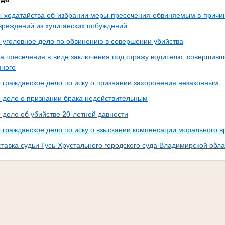
 ходатайства об избрании меры пресечения обвиняемым в прич
вреждений из хулиганских побуждений
 уголовное дело по обвинению в совершении убийства
а пресечения в виде заключения под стражу водителю, совершивше
ного
 гражданское дело по иску о признании захоронения незаконным
 дело о признании брака недействительным
 дело об убийстве 20-летней давности
 гражданское дело по иску о взыскании компенсации морального в
тавка судьи Гусь-Хрустального городского суда Владимирской обла