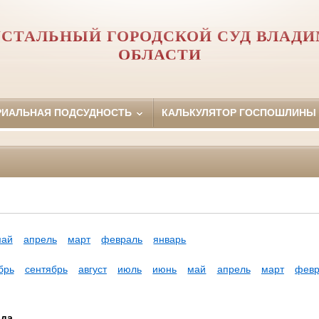
УСТАЛЬНЫЙ ГОРОДСКОЙ СУД ВЛАД
ОБЛАСТИ
РИАЛЬНАЯ ПОДСУДНОСТЬ
КАЛЬКУЛЯТОР ГОСПОШЛИНЫ
май
апрель
март
февраль
январь
брь
сентябрь
август
июль
июнь
май
апрель
март
февр
ода