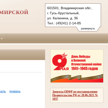
601501, Владимирская обл.,
ИМИРСКОЙ
г. Гусь-Хрустальный,
ул. Калинина, д. 36
Тел.: (49241) 2-14-85
gus-hrustalsky.wld@sudrf.ru
развернуть
аль
январь
Запросы ОПФР по постановлению
Правительства РФ от 28.06.2021 №
1037