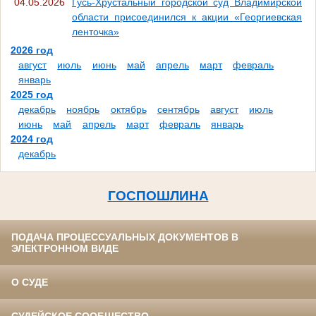
04.05.2026
Гусь-Хрустальный городской суд Владимирской
области присоединился к акции «Георгиевская
ленточка»
2026 год
август
июль
июнь
май
апрель
март
февраль
январь
2025 год
декабрь
ноябрь
октябрь
сентябрь
август
июль
июнь
май
апрель
март
февраль
январь
2024 год
декабрь
ГОСПОШЛИНА
ПОДАЧА ПРОЦЕССУАЛЬНЫХ ДОКУМЕНТОВ В
ЭЛЕКТРОННОМ ВИДЕ
О СУДЕ